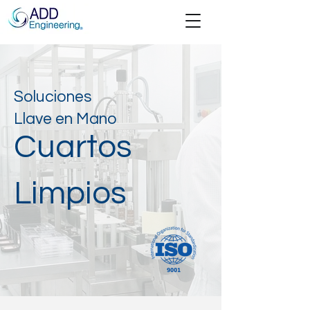
81 1579 8061
sales@add-engineering.mx
Soluciones
Llave en Mano
Cuartos
Limpios